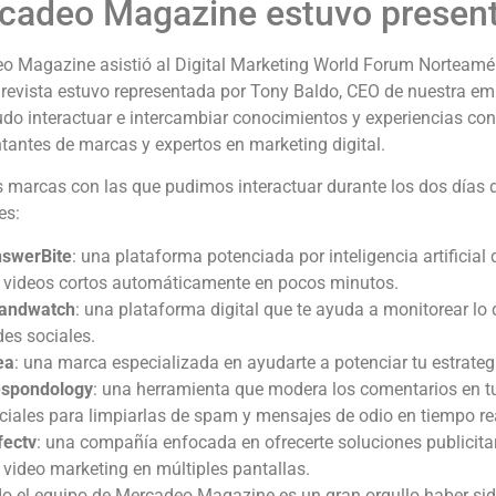
cadeo Magazine estuvo present
o Magazine asistió al Digital Marketing World Forum Norteamér
 revista estuvo representada por Tony Baldo, CEO de nuestra em
udo interactuar e intercambiar conocimientos y experiencias co
tantes de marcas y expertos en marketing digital.
s marcas con las que pudimos interactuar durante los dos días d
es:
swerBite
: una plataforma potenciada por inteligencia artificial 
 videos cortos automáticamente en pocos minutos.
andwatch
: una plataforma digital que te ayuda a monitorear lo
des sociales.
ea
: una marca especializada en ayudarte a potenciar tu estrateg
spondology
: una herramienta que modera los comentarios en t
ciales para limpiarlas de spam y mensajes de odio en tiempo re
fectv
: una compañía enfocada en ofrecerte soluciones publicitar
 video marketing en múltiples pantallas.
do el equipo de Mercadeo Magazine es un gran orgullo haber sid