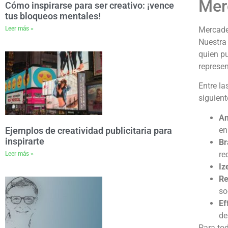
Mer
Cómo inspirarse para ser creativo: ¡vence
tus bloqueos mentales!
Leer más »
Mercade
Nuestra
quien p
represen
Entre la
siguient
An
en
Ejemplos de creatividad publicitaria para
inspirarte
Br
re
Leer más »
Iz
Re
so
Ef
de
Para to