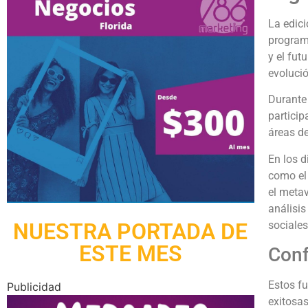
La edici
programa
y el fut
evolució
Durante 
particip
áreas de
En los d
como el 
el metav
análisis
sociale
NUESTRA PORTADA DE
ESTE MES
Conf
Estos f
Publicidad
exitosa