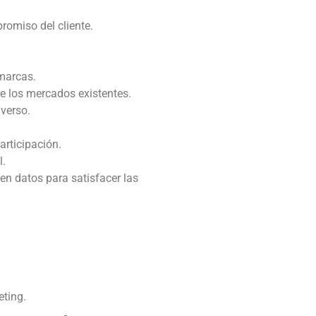
romiso del cliente.
 marcas.
re los mercados existentes.
verso.
articipación.
l.
en datos para satisfacer las
eting.