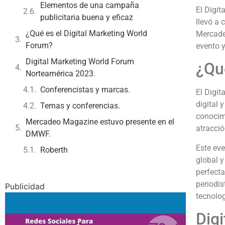
Elementos de una campaña
El Digi
publicitaria buena y eficaz
llevó a 
¿Qué es el Digital Marketing World
Mercadeo
Forum?
evento y
Digital Marketing World Forum
¿Qu
Norteamérica 2023.
Conferencistas y marcas.
El Digi
digital 
Temas y conferencias.
conocim
Mercadeo Magazine estuvo presente en el
atracci
DMWF.
Este eve
Roberth
global y
perfect
periodis
Publicidad
tecnolog
Dig