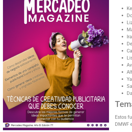
Ke
Do
Li
Ma
Ir
De
Ca
Li
Av
Al
Ya
Sa
Da
Tema
Estos fu
DMWF e