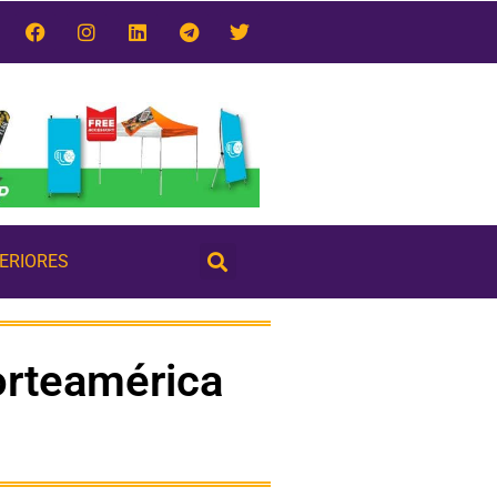
TERIORES
orteamérica