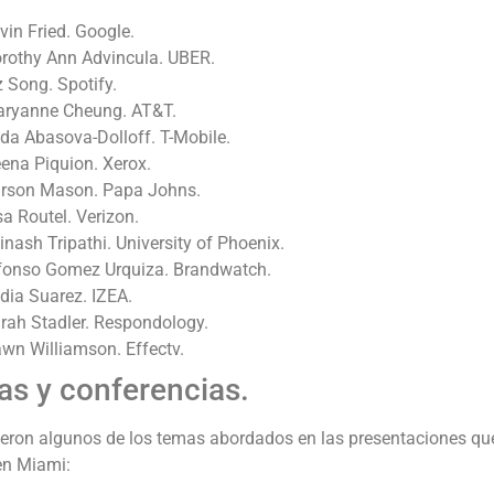
vin Fried. Google.
rothy Ann Advincula. UBER.
z Song. Spotify.
ryanne Cheung. AT&T.
ada Abasova-Dolloff. T-Mobile.
ena Piquion. Xerox.
rson Mason. Papa Johns.
sa Routel. Verizon.
inash Tripathi. University of Phoenix.
fonso Gomez Urquiza. Brandwatch.
dia Suarez. IZEA.
rah Stadler. Respondology.
wn Williamson. Effectv.
s y conferencias.
eron algunos de los temas abordados en las presentaciones que 
n Miami: