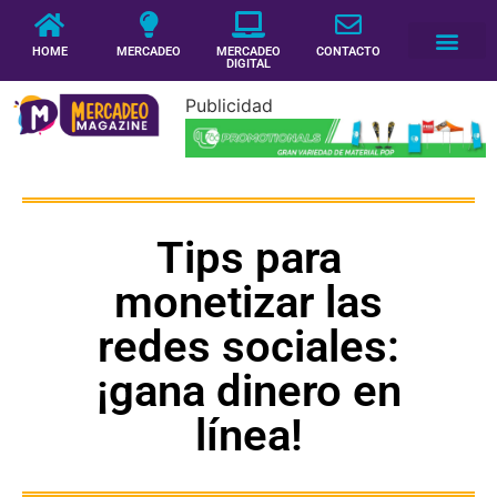
HOME
MERCADEO
MERCADEO
CONTACTO
DIGITAL
Publicidad
Tips para
monetizar las
redes sociales:
¡gana dinero en
línea!