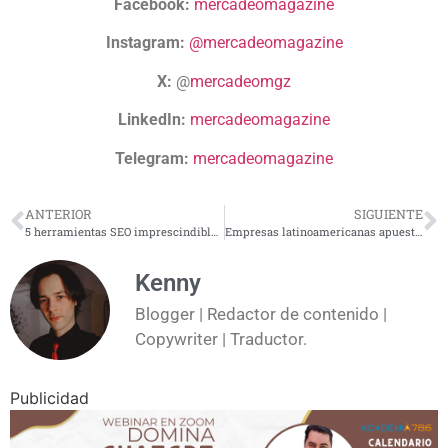
Facebook:
mercadeomagazine
Instagram:
@mercadeomagazine
X:
@
mercadeomgz
LinkedIn:
mercadeomagazine
Telegram:
mercadeomagazine
ANTERIOR
SIGUIENTE
5 herramientas SEO imprescindibles en 2024: ¡aprovéchalas!
Empresas latinoamericanas apuestan por el marketing digital
Kenny
Blogger | Redactor de contenido |
Copywriter | Traductor.
Publicidad