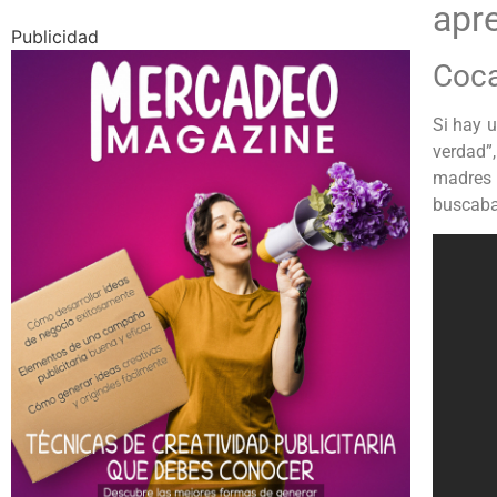
apr
Publicidad
Coca
Si hay 
verdad”
madres 
buscaba