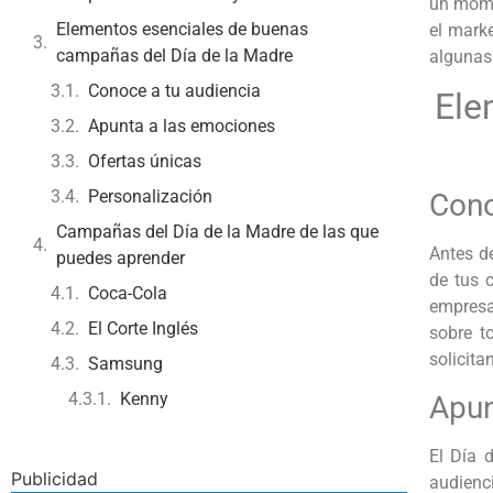
un mome
Elementos esenciales de buenas
el mark
campañas del Día de la Madre
algunas
Conoce a tu audiencia
Ele
Apunta a las emociones
Ofertas únicas
Personalización
Cono
Campañas del Día de la Madre de las que
Antes de
puedes aprender
de tus 
Coca-Cola
empresa
El Corte Inglés
sobre t
solicitan
Samsung
Kenny
Apun
El Día 
Publicidad
audienci