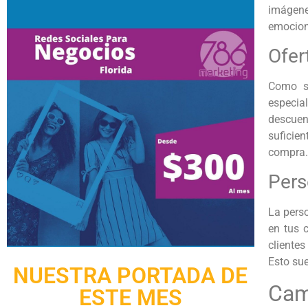
imágenes
emocion
Ofer
Como se
especia
descuen
suficie
compra.
Pers
La perso
en tus 
cliente
Esto sue
NUESTRA PORTADA DE
Cam
ESTE MES