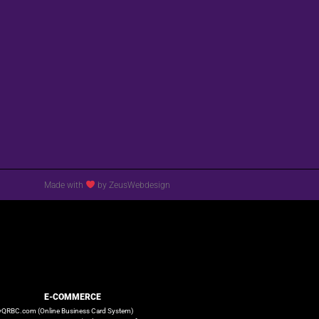
Made with
by ZeusWebdesign
E-COMMERCE
QRBC.com (Online Business Card System)