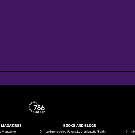
E MAGAZINES
BOOKS AND BLOGS​
g Magazine)
La Guerra de los Udyats: La gran bateria (Book)
My