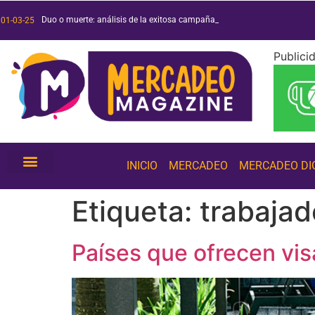
Duo o muerte: análisis de la exitosa campaña de Duolingo
Películas y series 2025: ¡conoce las más esperadas!
Tendencias de inteligencia artificial 2025: ¡conócelas!
01-03-25
Publici
INICIO
MERCADEO
MERCADEO DI
Etiqueta:
trabajad
Países que ofrecen vi