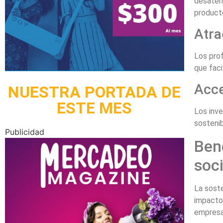
desaten
product
Atra
Los prof
que faci
Acce
NUESTRA PORTADA DE
ESTE MES
Los inve
sostenib
Publicidad
Bene
soc
La soste
impacto 
empresas