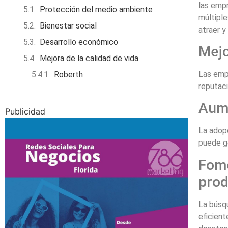
las empr
Protección del medio ambiente
múltiple
Bienestar social
atraer y
Desarrollo económico
Mejo
Mejora de la calidad de vida
Las emp
Roberth
reputaci
Aume
Publicidad
La adopc
puede ge
Fome
pro
La búsqu
eficien