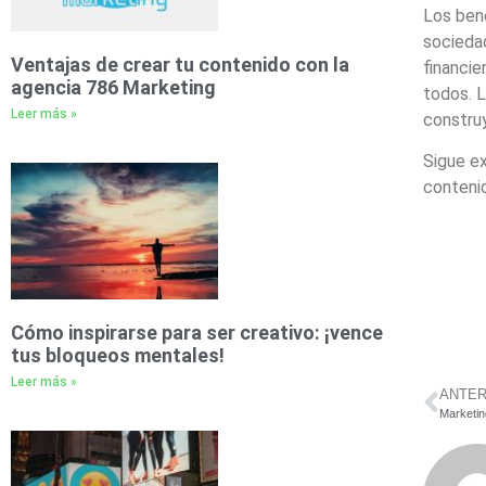
Los bene
socieda
Ventajas de crear tu contenido con la
financie
agencia 786 Marketing
todos. L
Leer más »
constru
Sigue ex
conteni
Cómo inspirarse para ser creativo: ¡vence
tus bloqueos mentales!
Leer más »
ANTER
Marketin