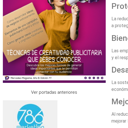
Prot
La reduc
a proteg
Bien
Las emp
y el re
Desa
La soste
económic
Ver portadas anteriores
Mejo
Al reduc
mejorar 