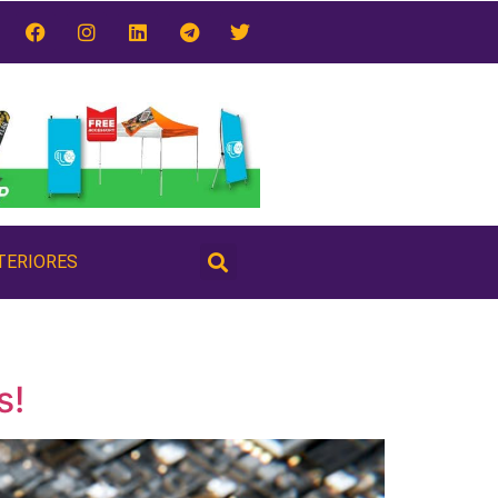
TERIORES
s!