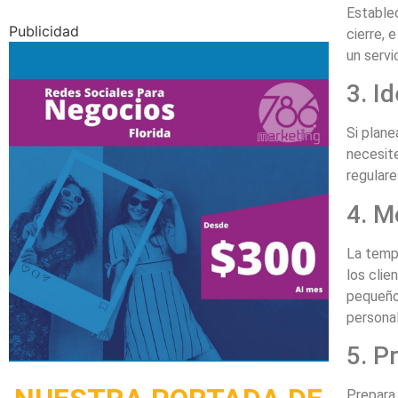
Establec
Publicidad
cierre, 
un servi
3. I
Si plane
necesite
regulare
4. M
La temp
los clie
pequeños
personal
5. P
Prepara 