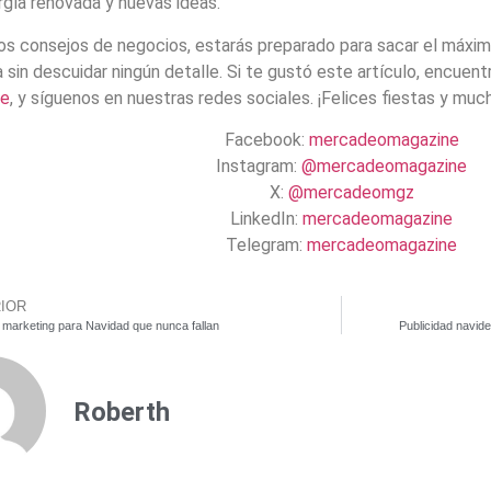
gía renovada y nuevas ideas.
os consejos de negocios, estarás preparado para sacar el máxi
 sin descuidar ningún detalle. Si te gustó este artículo, encue
ne
, y síguenos en nuestras redes sociales. ¡Felices fiestas y muc
Facebook:
mercadeomagazine
Instagram:
@mercadeomagazine
X:
@mercadeomgz
LinkedIn:
mercadeomagazine
Telegram:
mercadeomagazine
IOR
 marketing para Navidad que nunca fallan
Publicidad navid
Roberth