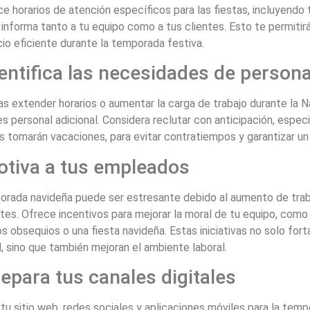
e horarios de atención específicos para las fiestas, incluyendo 
e informa tanto a tu equipo como a tus clientes. Esto te permitir
cio eficiente durante la temporada festiva.
dentifica las necesidades de persona
as extender horarios o aumentar la carga de trabajo durante la 
s personal adicional. Considera reclutar con anticipación, espe
s tomarán vacaciones, para evitar contratiempos y garantizar un 
otiva a tus empleados
orada navideña puede ser estresante debido al aumento de traba
ntes. Ofrece incentivos para mejorar la moral de tu equipo, como
 obsequios o una fiesta navideña. Estas iniciativas no solo for
, sino que también mejoran el ambiente laboral.
repara tus canales digitales
tu sitio web, redes sociales y aplicaciones móviles para la temp