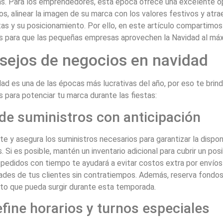
as. Para los emprendedores, esta época ofrece una excelente o
s, alinear la imagen de su marca con los valores festivos y atr
as y su posicionamiento. Por ello, en este artículo compartimo
s para que las pequeñas empresas aprovechen la Navidad al má
sejos de negocios en navidad
ad es una de las épocas más lucrativas del año, por eso te brin
 para potenciar tu marca durante las fiestas:
ide suministros con anticipación
te y asegura los suministros necesarios para garantizar la dispo
s. Si es posible, mantén un inventario adicional para cubrir un p
 pedidos con tiempo te ayudará a evitar costos extra por envíos
des de tus clientes sin contratiempos. Además, reserva fondos
sto que pueda surgir durante esta temporada.
efine horarios y turnos especiales