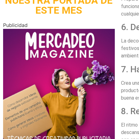
NUESTRA PORTADA DE
funciona
ESTE MES
cualquie
Publicidad
6. D
La decor
festivos
ambiente
7. H
Crea un
product
buena es
8. R
El ritmo
descanso