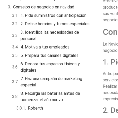
efectiv
Consejos de negocios en navidad
producto
sus vent
1. Pide suministros con anticipación
negocio
2. Define horarios y turnos especiales
Con
3. Identifica las necesidades de
personal
La Navid
4. Motiva a tus empleados
negocios
5. Prepara tus canales digitales
1. P
6. Decora tus espacios físicos y
digitales
Anticípa
7. Haz una campaña de marketing
servicio
especial
Realizar
necesida
8. Recarga las baterías antes de
imprevi
comenzar el año nuevo
Roberth
2. D