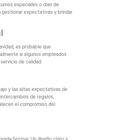
turnos especiales o días de
á gestionar expectativas y brindar
l
Navidad, es probable que
cialmente si algunos empleados
servicio de calidad.
jo y las altas expectativas de
 intercambios de regalos,
talecen el compromiso del
orada festiva. Un diseño claro y