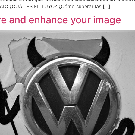
AD: ¿CUÁL ES EL TUYO? ¿Cómo superar las […]
ire and enhance your image