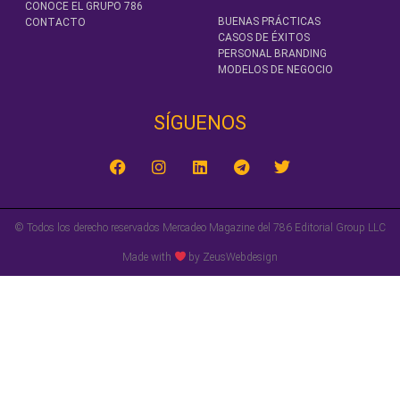
CONOCE EL GRUPO 786
BUENAS PRÁCTICAS
CONTACTO
CASOS DE ÉXITOS
PERSONAL BRANDING
MODELOS DE NEGOCIO
SÍGUENOS‎
© Todos los derecho reservados Mercadeo Magazine del 786 Editorial Group LLC
Made with
by ZeusWebdesign