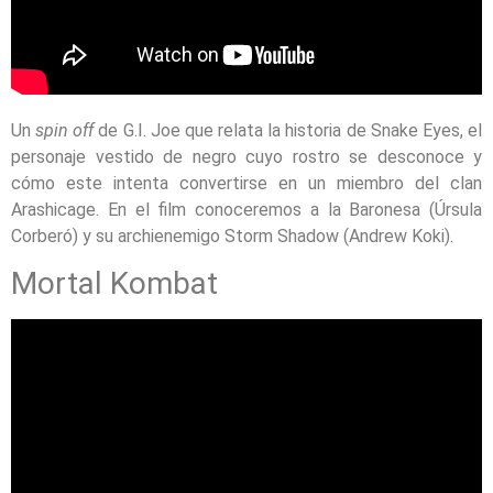
Un
spin off
de G.I. Joe que relata la historia de Snake Eyes, el
personaje vestido de negro cuyo rostro se desconoce y
cómo este intenta convertirse en un miembro del clan
Arashicage. En el film conoceremos a la Baronesa (Úrsula
Corberó) y su archienemigo Storm Shadow (Andrew Koki).
Mortal Kombat