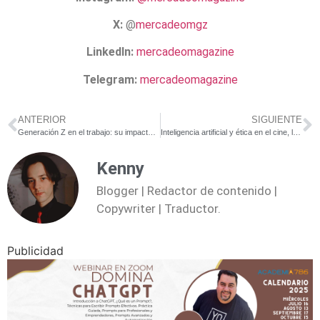
X:
@
mercadeomgz
LinkedIn:
mercadeomagazine
Telegram:
mercadeomagazine
ANTERIOR
SIGUIENTE
Generación Z en el trabajo: su impacto en 2023 y para el futuro
Inteligencia artificial y ética en el cine, la música y el arte
Kenny
Blogger | Redactor de contenido |
Copywriter | Traductor.
Publicidad