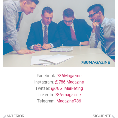
Facebook:
786Magazine
Instagram:
@786.Magazine
Twitter:
@786_Marketing
LinkedIn:
786-magazine
Telegram:
Magazine786
ANTERIOR
SIGUIENTE