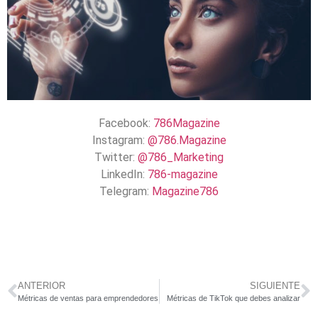
Facebook:
786Magazine
Instagram:
@786.Magazine
Twitter:
@786_Marketing
LinkedIn:
786-magazine
Telegram:
Magazine786
ANTERIOR
SIGUIENTE
Métricas de ventas para emprendedores
Métricas de TikTok que debes analizar