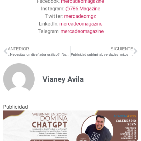
Facebook:
mercadeomagazine
Instagram:
@786.Magazine
Twitter:
mercadeomgz
LinkedIn:
mercadeomagazine
Telegram:
mercadeomagazine
ANTERIOR
SIGUIENTE
¿Necesitas un diseñador gráfico? ¡Nuestro equipo tiene a los mejores!
Publicidad subliminal: verdades, mitos y ejemplos
Vianey Avila
Publicidad