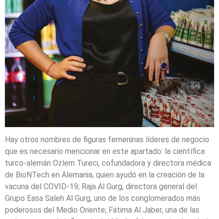
Hay otros nombres de figuras femeninas líderes de negocio
que es necesario mencionar en este apartado:
la científica
turco-alemán Ozlem Tureci, cofundadora y directora médica
de BioNTech en Alemania, quien ayudó en la creación de la
vacuna del COVID-19; Raja Al Gurg, directora general del
Grupo Easa Saleh Al Gurg, uno de los conglomerados más
poderosos del Medio Oriente; Fátima Al Jaber, una de las