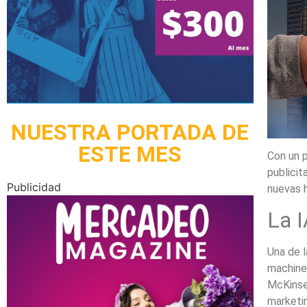
NUESTRA PORTADA DE
ESTE MES
Con un p
publicit
Publicidad
nuevas h
La I
Una de l
machine 
McKinsey
marketi