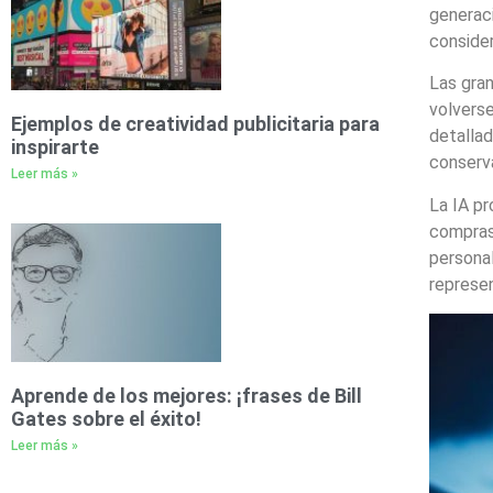
generaci
consider
Las gran
volvers
Ejemplos de creatividad publicitaria para
detallad
inspirarte
conserva
Leer más »
La IA pr
compras
personal
represen
Aprende de los mejores: ¡frases de Bill
Gates sobre el éxito!
Leer más »