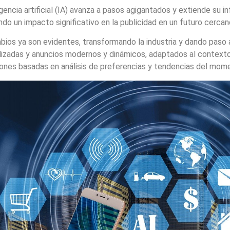
igencia artificial (IA) avanza a pasos agigantados y extiende su i
ndo un impacto significativo en la publicidad en un futuro cercan
ios ya son evidentes, transformando la industria y dando paso a
izadas y anuncios modernos y dinámicos, adaptados al contexto. 
iones basadas en análisis de preferencias y tendencias del mom