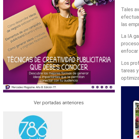
Tales av
efectuar
las empr
La IA ga
procesos
enfocar 
Los prof
tareas y
optimiz
Ver portadas anteriores